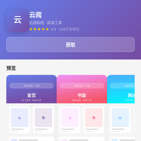
云阅
云阅科技 · 阅读工具
★
★
★
★
★
4.9 · 258万次评分
获取
预览